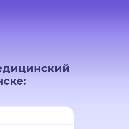
медицинский
ске: