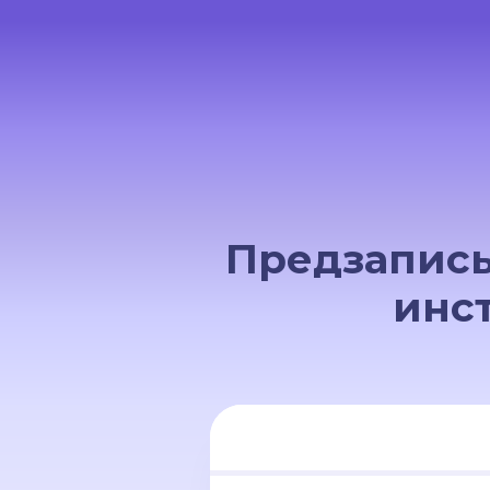
Предзапись
инс